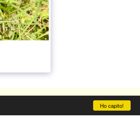
ZIALE
I NOSTRI ORARI
CONTATTO
ALTRO
Ho capito!
Iscriviti