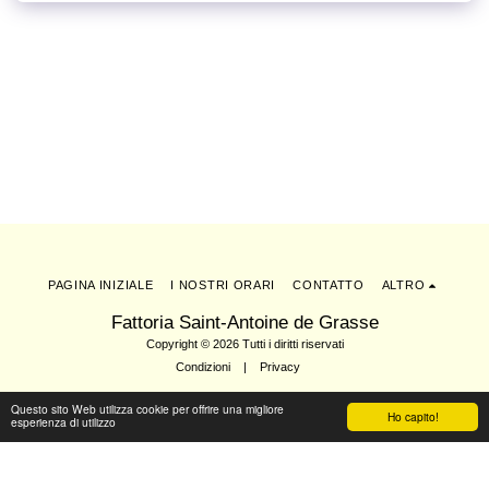
PAGINA INIZIALE
I NOSTRI ORARI
CONTATTO
ALTRO
Fattoria Saint-Antoine de Grasse
Copyright © 2026 Tutti i diritti riservati
Condizioni
|
Privacy
Questo sito Web utilizza cookie per offrire una migliore
Ho capito!
esperienza di utilizzo
Iscriviti