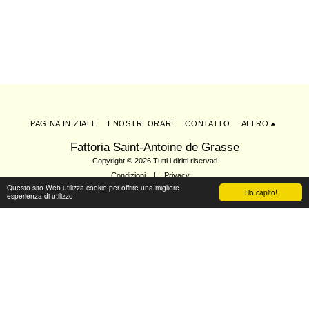
PAGINA INIZIALE
I NOSTRI ORARI
CONTATTO
ALTRO
Fattoria Saint-Antoine de Grasse
Copyright © 2026 Tutti i diritti riservati
Condizioni
|
Privacy
Questo sito Web utilizza cookie per offrire una migliore
Ho capito!
esperienza di utilizzo
Iscriviti