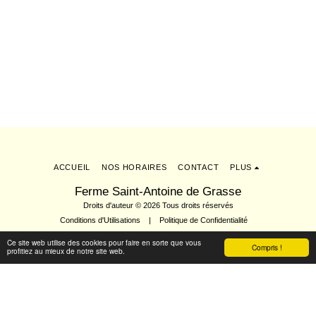
ACCUEIL
NOS HORAIRES
CONTACT
PLUS
Ferme Saint-Antoine de Grasse
Droits d'auteur © 2026 Tous droits réservés
Conditions d'Utilisations
|
Politique de Confidentialité
Ce site web utilise des cookies pour faire en sorte que vous
Compris !
profitiez au mieux de notre site web.
S'abonner