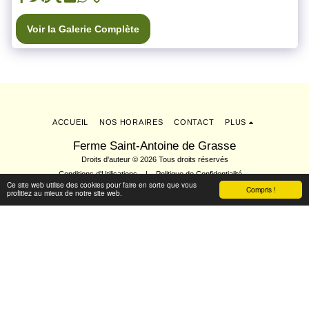
Voir la Galerie Complète
ACCUEIL
NOS HORAIRES
CONTACT
PLUS
Ferme Saint-Antoine de Grasse
Droits d'auteur © 2026 Tous droits réservés
Conditions d'Utilisations
|
Politique de Confidentialité
Ce site web utilise des cookies pour faire en sorte que vous
Compris !
profitiez au mieux de notre site web.
S'abonner