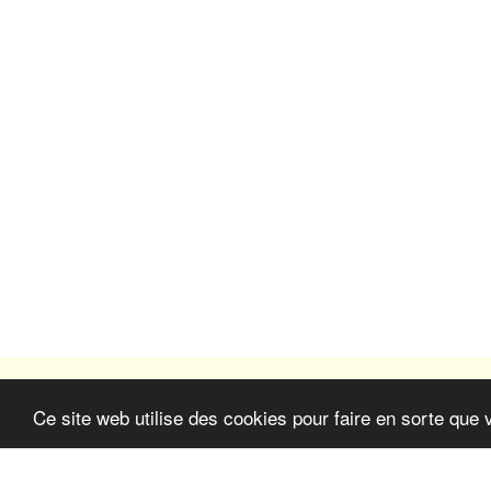
Ce site web utilise des cookies pour faire en sorte que 
Ferme Saint-Antoine de Grasse
Droits d'auteur © 2026 Tous droits réservés
Conditions d'Utilisations
|
Politique de Confidentialité